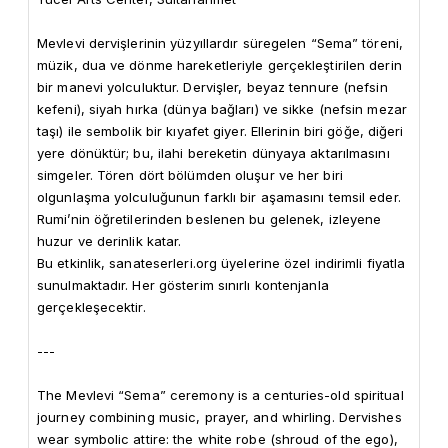
Mevlevi dervişlerinin yüzyıllardır süregelen “Sema” töreni, 
müzik, dua ve dönme hareketleriyle gerçekleştirilen derin 
bir manevi yolculuktur. Dervişler, beyaz tennure (nefsin 
kefeni), siyah hırka (dünya bağları) ve sikke (nefsin mezar 
taşı) ile sembolik bir kıyafet giyer. Ellerinin biri göğe, diğeri 
yere dönüktür; bu, ilahi bereketin dünyaya aktarılmasını 
simgeler. Tören dört bölümden oluşur ve her biri 
olgunlaşma yolculuğunun farklı bir aşamasını temsil eder. 
Rumi’nin öğretilerinden beslenen bu gelenek, izleyene 
huzur ve derinlik katar.

Bu etkinlik, sanateserleri.org üyelerine özel indirimli fiyatla 
sunulmaktadır. Her gösterim sınırlı kontenjanla 
gerçekleşecektir.

---

The Mevlevi “Sema” ceremony is a centuries-old spiritual 
journey combining music, prayer, and whirling. Dervishes 
wear symbolic attire: the white robe (shroud of the ego), 