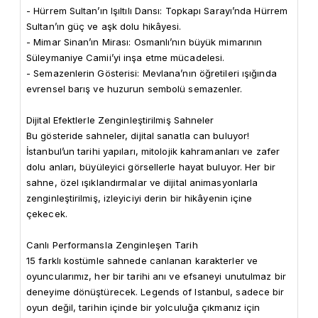
- Hürrem Sultan’ın Işıltılı Dansı: Topkapı Sarayı’nda Hürrem 
Sultan’ın güç ve aşk dolu hikâyesi.

- Mimar Sinan’ın Mirası: Osmanlı’nın büyük mimarının 
Süleymaniye Camii’yi inşa etme mücadelesi.

- Semazenlerin Gösterisi: Mevlana’nın öğretileri ışığında 
evrensel barış ve huzurun sembolü semazenler.

Dijital Efektlerle Zenginleştirilmiş Sahneler

Bu gösteride sahneler, dijital sanatla can buluyor! 
İstanbul’un tarihi yapıları, mitolojik kahramanları ve zafer 
dolu anları, büyüleyici görsellerle hayat buluyor. Her bir 
sahne, özel ışıklandırmalar ve dijital animasyonlarla 
zenginleştirilmiş, izleyiciyi derin bir hikâyenin içine 
çekecek.

Canlı Performansla Zenginleşen Tarih

15 farklı kostümle sahnede canlanan karakterler ve 
oyuncularımız, her bir tarihi anı ve efsaneyi unutulmaz bir 
deneyime dönüştürecek. Legends of Istanbul, sadece bir 
oyun değil, tarihin içinde bir yolculuğa çıkmanız için 