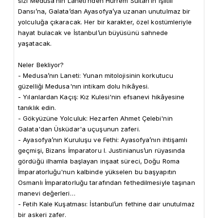
sizi Medusa’nın Laneti’nden Hürrem Sultan’ın Işıltılı 
Dansı’na, Galata’dan Ayasofya’ya uzanan unutulmaz bir 
yolculuğa çıkaracak. Her bir karakter, özel kostümleriyle 
hayat bulacak ve İstanbul’un büyüsünü sahnede 
yaşatacak.

Neler Bekliyor?

- Medusa’nın Laneti: Yunan mitolojisinin korkutucu 
güzelliği Medusa'nın intikam dolu hikâyesi.

- Yılanlardan Kaçış: Kız Kulesi'nin efsanevi hikâyesine 
tanıklık edin.

- Gökyüzüne Yolculuk: Hezarfen Ahmet Çelebi'nin 
Galata'dan Üsküdar'a uçuşunun zaferi.

- Ayasofya’nın Kuruluşu ve Fethi: Ayasofya’nın ihtişamlı 
geçmişi, Bizans İmparatoru I. Justinianus’un rüyasında 
gördüğü ilhamla başlayan inşaat süreci, Doğu Roma 
İmparatorluğu'nun kalbinde yükselen bu başyapıtın 
Osmanlı İmparatorluğu tarafından fethedilmesiyle taşınan 
manevi değerleri…

- Fetih Kale Kuşatması: İstanbul’un fethine dair unutulmaz 
bir askeri zafer.
